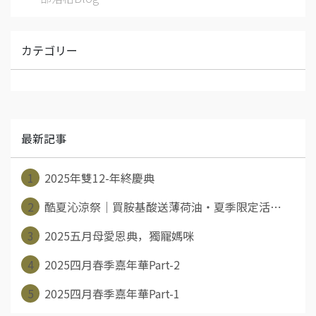
カテゴリー
最新記事
1
2025年雙12-年終慶典
2
酷夏沁涼祭｜買胺基酸送薄荷油・夏季限定活⋯
3
2025五月母愛恩典，獨寵媽咪
4
2025四月春季嘉年華Part-2
5
2025四月春季嘉年華Part-1