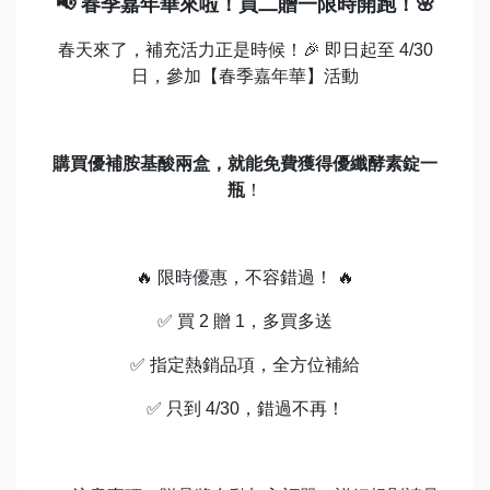
📢
春季嘉年華來啦！買二贈一限時開跑！
🌸
春天來了，補充活力正是時候！
🎉
即
日起至 4/30
日，參加【春季嘉年華】活動
購買優補胺基酸兩盒，就能免費獲得優纖酵素錠一
瓶
！
🔥
限時優惠，不容錯過！
🔥
✅
買 2 贈 1，多買多送
✅
指定熱銷品項，全方位補給
✅
只到 4/30，錯過不再！