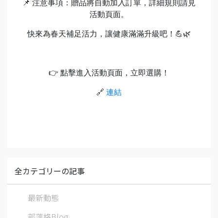
📌
注意事項：贈品將自動加入訂單，詳細規則請見
活動頁面。
快來為春天補足活力，讓健康滿滿升級吧！
💪🌿
👉
點擊進入活動頁面，立即選購！
🔗
連結
全カテゴリーの記事
最新動態
部落格Blog