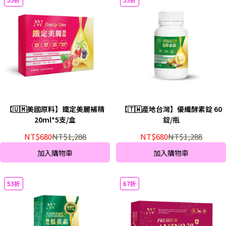
【🇺🇲美國原料】鐵定美麗補精
【🇹🇼產地台灣】優纖酵素錠 60
20ml*5支/盒
錠/瓶
NT$680
NT$1,288
NT$680
NT$1,288
加入購物車
加入購物車
53折
67折