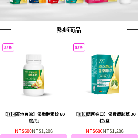
熱銷商品
53折
53折
【🇹🇼產地台灣】優纖酵素錠 60
【🇩🇪德國進口】優費療肺草 30
錠/瓶
粒/盒
NT$680
NT$1,288
NT$680
NT$1,288