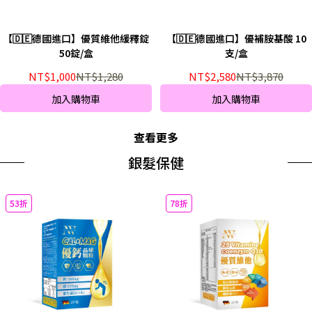
【🇩🇪德國進口】優質維他緩釋錠
【🇩🇪德國進口】優補胺基酸 10
50錠/盒
支/盒
NT$1,000
NT$1,280
NT$2,580
NT$3,870
加入購物車
加入購物車
查看更多
銀髮保健
53折
78折