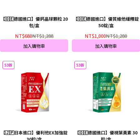
【🇩🇪德國進口】優鈣晶球顆粒 20
【🇩🇪德國進口】優質維他緩釋錠
包/盒
50錠/盒
NT$680
NT$1,288
NT$1,000
NT$1,280
加入購物車
加入購物車
53折
53折
【🇯🇵日本進口】優利他EX加強錠
【🇩🇪德國進口】優視葉黃素 30
30粒/盒
粒/盒