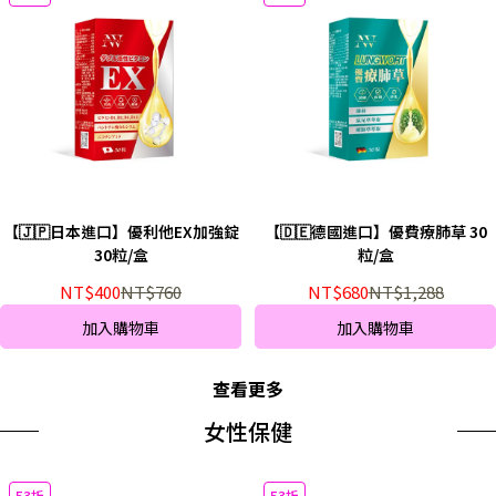
【🇯🇵日本進口】優利他EX加強錠
【🇩🇪德國進口】優費療肺草 30
30粒/盒
粒/盒
NT$400
NT$760
NT$680
NT$1,288
加入購物車
加入購物車
查看更多
女性保健
53折
53折