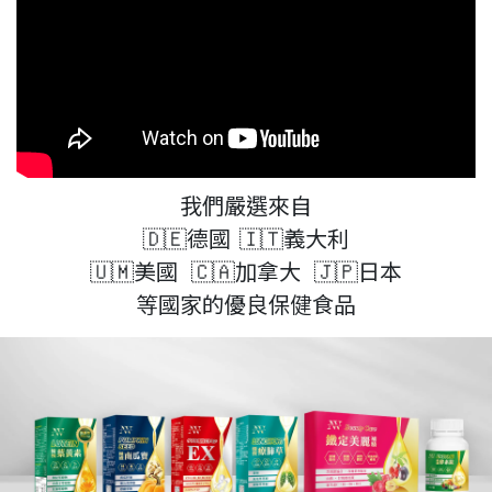
我們嚴選來自
🇩🇪德國  🇮🇹義大利
🇺🇲美國   🇨🇦加拿大   🇯🇵日本
等國家的優良保健食品