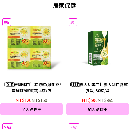
居家保健
8折
5折
【🇩🇪德國進口】發泡錠(維他命/
【🇮🇹義大利進口】義大利口含錠
電解質/礦物質) 4錠/包
(5盒) 30錠/盒
NT$120
NT$150
NT$500
NT$995
加入購物車
加入購物車
53折
53折