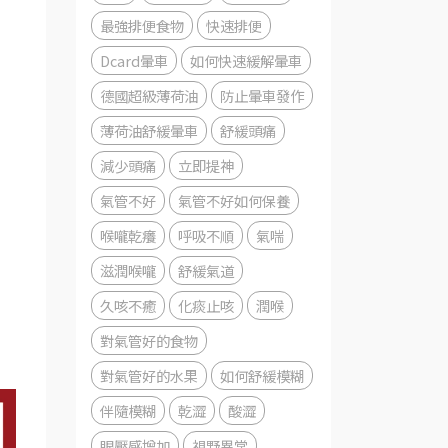
最強排便食物
快速排便
Dcard暈車
如何快速緩解暈車
德國超級薄荷油
防止暈車發作
薄荷油舒緩暈車
舒緩頭痛
減少頭痛
立即提神
氣管不好
氣管不好如何保養
喉嚨乾癢
呼吸不順
氣喘
滋潤喉嚨
舒緩氣道
久咳不癒
化痰止咳
潤喉
對氣管好的食物
對氣管好的水果
如何舒緩模糊
伴隨模糊
乾澀
酸澀
眼壓感增加
視野異常