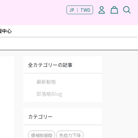
JP ｜ TWD
服中心
全カテゴリーの記事
最新動態
部落格Blog
カテゴリー
優補胺基酸
免疫力下降