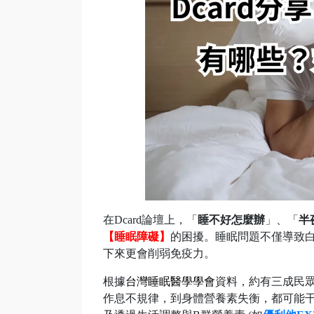
在Dcard論壇上，「
睡不好怎麼辦
」、「
半
【睡眠障礙】
的困擾。睡眠問題不僅導致
下來更會削弱免疫力。
根據
台灣睡眠醫學學會
資料，約有三成民
作息不規律，到身體營養素失衡，都可能