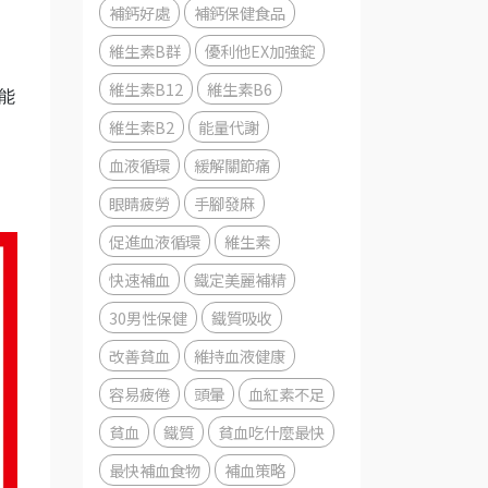
補鈣好處
補鈣保健食品
維生素B群
優利他EX加強錠
維生素B12
維生素B6
能
維生素B2
能量代謝
血液循環
緩解關節痛
眼睛疲勞
手腳發麻
促進血液循環
維生素
快速補血
鐵定美麗補精
30男性保健
鐵質吸收
改善貧血
維持血液健康
容易疲倦
頭暈
血紅素不足
貧血
鐵質
貧血吃什麼最快
最快補血食物
補血策略