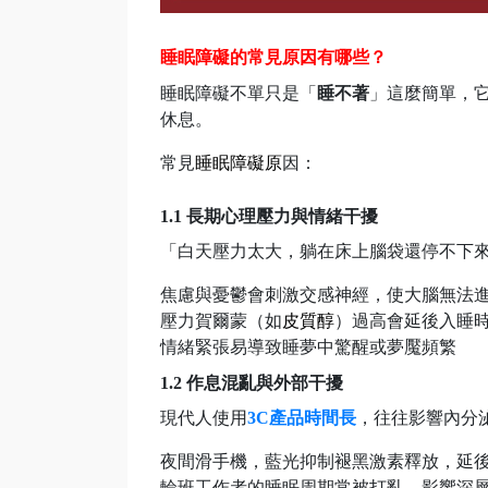
睡眠障礙的常見原因有哪些？
睡眠障礙不單只是「
睡不著
」這麼簡單，
休息。
常見
睡眠障礙
原
因：
1.1 長期心理壓力與情緒干擾
「白天壓力太大，躺在床上腦袋還停不下
焦慮與憂鬱會刺激交感神經，使大腦無法
壓力賀爾蒙（如
皮質醇
）過高會延後入睡
情緒緊張易導致睡夢中驚醒或夢魘頻繁
1.2 作息混亂與外部干擾
現代人使用
3C產品時間長
，往往影響內分
夜間滑手機，藍光抑制褪黑激素釋放，延
輪班工作者的睡眠周期常被打亂，影響深