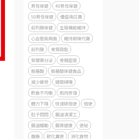
男性保健
40男性保健
50男性保健
優盛南瓜寶
前列腺保健
生殖機能維持
心血管疾病風
維持新陳代謝
前列腺
骨質疏鬆
賀爾蒙分泌
骨骼密度
胺基酸
胺基酸保健食品
減少疲勞
建築磚塊
飲食不均衡
肌肉修復
體力下降
快速排宿便
宿便
肚子悶悶
腸道清潔工
腸道蠕動
腸胃健康
便秘
腹脹
軟化糞便
消化食物