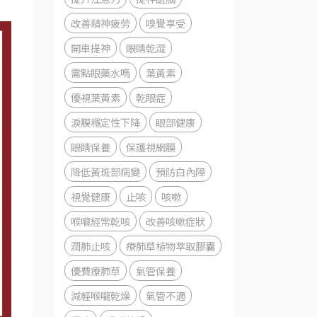
改善精神疲勞
嗅覺享受
開車提神
眼睛乾澀
需點眼藥水嗎
葉黃素
優視葉黃素
乾眼症
淚膜穩定性下降
眼部健康
眼睛保養
保護視網膜
降低黃斑部病變
預防白內障
視覺健康
止咳
咳嗽
喉嚨經常乾咳
改善咳嗽症狀
潤肺止咳
療肺草植物萃取膠囊
優費療肺草
氣管保養
減輕喉嚨乾燥
氣管不適