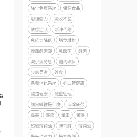
強化免疫系統
保健食品
增強體力
吸收不良
敏感症狀
新陳代謝
免疫力降低
膳食纖維
優纖酵素錠
乳酸菌
酵素
減少疲勞感
體內環保
少蔬果者
外食
保養消化系統
心血管健康
腸道健康
體重管理
臨
期
膳食纖維是什麼
消除疲勞
鼻塞
頭痛
暈車
薰香
、
超級薄荷油
薄荷醇
薄荷油
以
提升注意力
提神醒腦