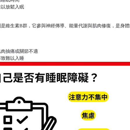
難以放鬆入眠
別是維生素B群，它參與神經傳導、能量代謝與肌肉修復，是身體
肌肉抽痛或關節不適
導致難以入睡