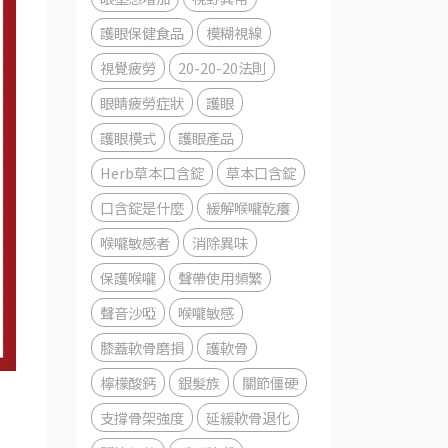
護眼保健食品
模糊視線
視覺疲勞
20-20-20法則
眼睛疲勞症狀
護眼
護眼模式
護眼產品
Herb草本口含錠
草本口含錠
口含錠是什麼
緩解喉嚨乾癢
喉嚨敏感者
消除異味
保護喉嚨
聲帶使用頻繁
聲音沙啞
喉嚨敏感
膝蓋軟骨磨損
護軟骨
檸檬酸鈣
銀髮族
關節僵硬
支撐骨架強度
延緩軟骨退化