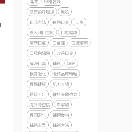
濕咳
喉嚨乾燥
健康的呼吸道
乾咳
止咳方法
長期口臭
口臭
到
義大利口含錠
口腔健康
清新口氣
口含錠
口腔清潔
口腔內細菌
改善口臭
解決口臭
補鈣
缺鈣
軟骨退化
優鈣晶球顆粒
骨骼健康
肌肉收縮
鈣質不足
維持骨骼強健
提升骨密度
單寧酸
骨頭退化
補鈣食物
補鈣水果
補鈣方法