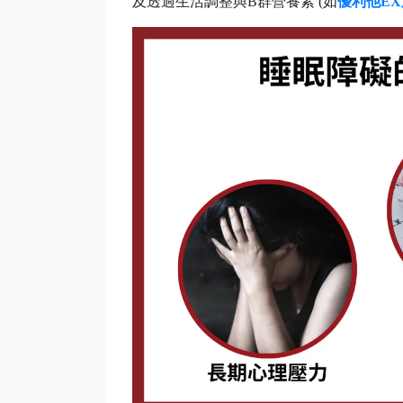
及透過生活調整與B群營養素 (如
優利他E