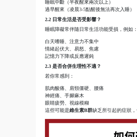
睡眠中斷（半夜醒來兩次以上）
過早醒來（凌晨3-5點醒後無法再次入睡）
2.2 日常生活是否受影響？
睡眠障礙常伴隨日常生活功能受損，例如
白天嗜睡、注意力不集中
情緒起伏大、易怒、焦慮
記憶力下降或反應遲鈍
2.3 是否合併生理性不適？
若你常感到：
肌肉酸痛、肩頸僵硬、腰痛
神經痛、手腳麻木
眼睛疲勞、視線模糊
這些可能是
維生素B群
缺乏所引起的症狀，