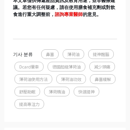
本文章僅供傳遞產品資訊及教育用途，並非醫療建
議。若您有任何疑慮，請在使用膳食補充劑或對飲
食進行重大調整前，
諮詢專業醫師
的意見。
기사 분류
鼻塞
薄荷油
提神醒腦
Dcard暈車
德國超級薄荷油
減少頭痛
薄荷油使用方法
薄荷油功效
鼻塞緩解
舒壓助眠
薄荷精油
快速提神
提高專注力