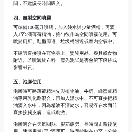
間，不建議長時間吸入。
四、自製空間噴霧
可準備100毫升噴瓶，加入純水與少量酒精，再滴
入3至5滴薄荷精油，搖勻後作為空間噴霧使用。可
噴於廁所、鞋櫃周邊、垃圾桶附近或室內空氣中。
不建議直接噴在寵物身上、嬰兒用品、餐具或食物
附近。若噴灑於布料，應先測試是否會留下痕跡或
影響材質。
五、泡腳使用
泡腳時可將薄荷精油先與植物油、牛奶、蜂蜜或精
油專用乳化劑混合，再加入溫水中。不可直接把精
油滴入水中，因為精油不溶於水，容易浮在水面並
直接接觸皮膚，造成刺激。
泡腳適合在天氣悶熱、腳部疲勞、長時間走路後使
用。建議用量1至2滴即可，時間控制在10至15分鐘