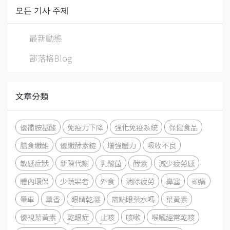
모든 기사 주제
最新動態
部落格Blog
文章分類
優補胺基酸
免疫力下降
強化免疫系統
保健食品
膳食纖維
優纖酵素錠
增強體力
吸收不良
敏感症狀
新陳代謝
乳酸菌
酵素
減少疲勞感
體內環保
少蔬果者
外食
消除疲勞
鼻塞
頭痛
暈車
薰香
眼睛乾澀
需點眼藥水嗎
葉黃素
優視葉黃素
乾眼症
止咳
咳嗽
喉嚨經常乾咳