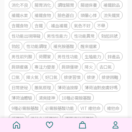
消化不良
腸胃消化
調理腸胃
腸道保養
補鐵飲品
補鐵水果
補鐵食物
臉色蒼白
頭暈心悸
流失鐵質
含鐵食物
含鐵
. 補血補鐵
氣色不好
不舉
性功能出現障礙
男性性能力
性功能異常
勃起訊號
勃起
性功能調理
補充胺基酸
醒來還累
男性前列腺
荷爾蒙
男性性功能
生殖能力
鋅產品
肩頸痠痛
專注力變差
肩頸僵硬
降火
去口氣
口氣
降火氣
好口氣
排便習慣
排便
排便困難
日常便秘
脹氣原理
薄荷油按摩
薄荷油對皮膚好嗎
薄荷油體驗
清爽提神
10種必需胺基酸
9種必需胺基酸
必需胺基酸功能
VIT 維他命
維他命
緩釋錠
維他命(緩釋錠)
優質維他緩釋錠
維他緩釋錠
微量營養素
Vitamins
缺乏胺基酸