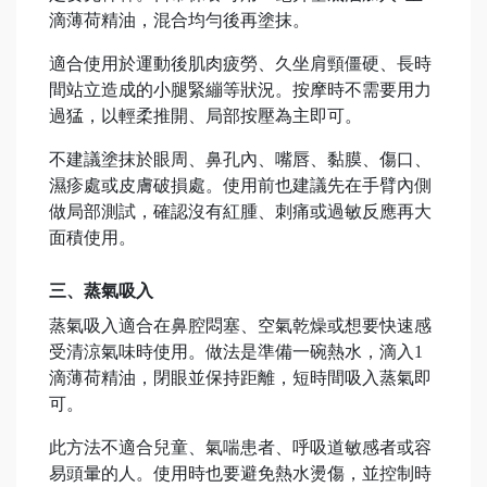
滴薄荷精油，混合均勻後再塗抹。
適合使用於運動後肌肉疲勞、久坐肩頸僵硬、長時
間站立造成的小腿緊繃等狀況。按摩時不需要用力
過猛，以輕柔推開、局部按壓為主即可。
不建議塗抹於眼周、鼻孔內、嘴唇、黏膜、傷口、
濕疹處或皮膚破損處。使用前也建議先在手臂內側
做局部測試，確認沒有紅腫、刺痛或過敏反應再大
面積使用。
三、蒸氣吸入
蒸氣吸入適合在鼻腔悶塞、空氣乾燥或想要快速感
受清涼氣味時使用。做法是準備一碗熱水，滴入1
滴薄荷精油，閉眼並保持距離，短時間吸入蒸氣即
可。
此方法不適合兒童、氣喘患者、呼吸道敏感者或容
易頭暈的人。使用時也要避免熱水燙傷，並控制時