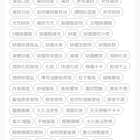
清潔口腔
補鋅好處
補鋅
男性補鋅
女性補鋅
補鋅功效
如何補鋅最有效
調理私密處
男性缺鋅
女性缺鋅
補鋅方式
胺基酸食物
20種胺基酸
9種胺基酸
胺基酸補充
缺鐵
缺鐵要吃什麼
缺鐵保健食品
缺鐵水果
缺鐵怎麼辦
缺鐵族群
身體缺鐵
缺鐵常見徵兆
補鐵
缺鐵體質
潤肺化痰
潤肺化痰食物
化痰
快速化痰
喉嚨卡卡
乾咳不止
潤肺保健品
薄荷油脹氣原理
肚子脹氣
緩解脹氣
改善腸道
舒緩脹氣
脹氣體質
腹部悶脹
脹氣不適
最強排便食物
排便食物
如何快速解便秘
排便不順
腹脹脹痛
久久沒便意
清腸利便
天天順暢不卡卡
看3C電腦
手機螢幕
眼睛模糊
太久無法對焦
眼睛模糊怎麼辦
長時間看螢幕
數位視覺疲勞