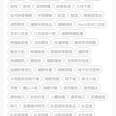
氣喘
乾咳
滋潤喉嚨
舒緩氣道
久咳不癒
如何舒緩模糊
伴隨模糊
乾澀
酸澀
眼壓感增加
視野異常
護眼保健食品
模糊視線
Herb草本口含錠
草本口含錠
口含錠是什麼
緩解喉嚨乾癢
喉嚨敏感者
消除異味
保護喉嚨
聲帶使用頻繁
聲音沙啞
喉嚨敏感
膝蓋軟骨磨損
護軟骨
檸檬酸鈣
銀髮族
關節僵硬
支撐骨架強度
延緩軟骨退化
關節保養
睡眠障礙
睡不好怎麼辦
半夜醒來就睡不著
睡眠問題
睡不著
無法入睡
早醒
難以入睡
睡眠中斷
過早醒來
臉色黯淡
膚色暗沉
氣色好差
人體缺鐵
膚質暗沉
肌膚粗糙
暗沉
皮膚維持明亮
私密處保健食品
私密處
私密處健康
私密困擾
泌尿道健康
女性保健