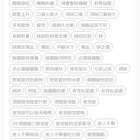
眼睛發紅
睛睛刺痛
視覺暫時模糊
對焦延遲
眼壓上升
口臭火氣大
消除口臭
消除口臭秘方
容易疲勞
疲勞
睡再久也累
睡眠品質不好
長期勞累
睡前吃鋅會怎樣
睡前吃鋅
鋅
缺鐵性貧血
暈眩
手腳冰冷
補血
缺乏鐵
胺基酸有幾種
胺基酸何時吃
必需胺基酸
非必需胺基酸
肌肉維持
慢性發炎
化痰止咳
潤喉
對氣管好的食物
對氣管好的水果
眼睛疲勞症狀
缺鋅
鋅錠
胺基酸好處
男性私密處
女性私密處
德國發泡錠是什麼
德國發泡錠
發泡錠
發泡錠可以每天喝嗎
發泡錠怎麼喝
DE德國進口發泡錠
發泡錠的注意事項
男人不舉
男人不舉原因
男人不舉要吃什麼
腸胃蠕動