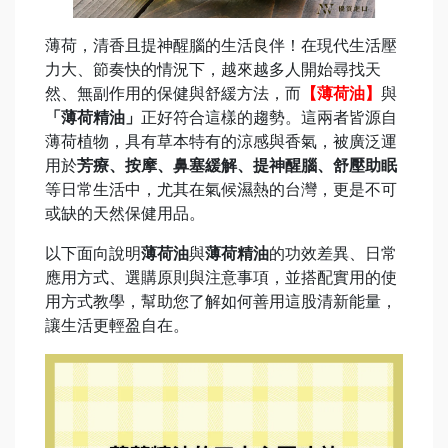
薄荷，清香且提神醒腦的生活良伴！在現代生活壓
力大、節奏快的情況下，越來越多人開始尋找天
然、無副作用的保健與舒緩方法，而
【薄荷油】
與
「薄荷精油」
正好符合這樣的趨勢。這兩者皆源自
薄荷植物，具有草本特有的涼感與香氣，被廣泛運
用於
芳療、按摩、鼻塞緩解、提神醒腦、舒壓助眠
等日常生活中，尤其在氣候濕熱的台灣，更是不可
或缺的天然保健用品。
以下面向說明
薄荷油
與
薄荷精油
的功效差異、日常
應用方式、選購原則與注意事項，並搭配實用的使
用方式教學，幫助您了解如何善用這股清新能量，
讓生活更輕盈自在。