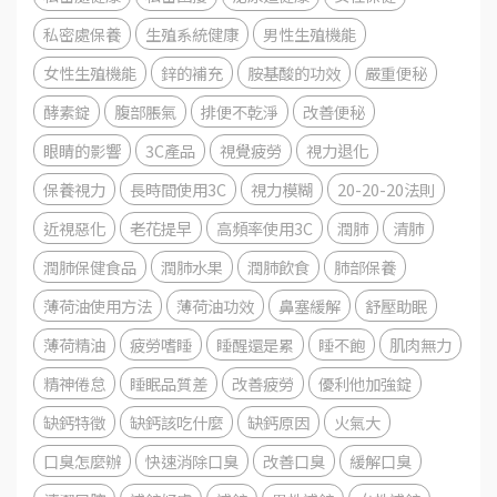
私密處保養
生殖系統健康
男性生殖機能
女性生殖機能
鋅的補充
胺基酸的功效
嚴重便秘
酵素錠
腹部脹氣
排便不乾淨
改善便秘
眼睛的影響
3C產品
視覺疲勞
視力退化
保養視力
長時間使用3C
視力模糊
20-20-20法則
近視惡化
老花提早
高頻率使用3C
潤肺
清肺
潤肺保健食品
潤肺水果
潤肺飲食
肺部保養
薄荷油使用方法
薄荷油功效
鼻塞緩解
舒壓助眠
薄荷精油
疲勞嗜睡
睡醒還是累
睡不飽
肌肉無力
精神倦怠
睡眠品質差
改善疲勞
優利他加強錠
缺鈣特徵
缺鈣該吃什麼
缺鈣原因
火氣大
口臭怎麼辦
快速消除口臭
改善口臭
緩解口臭