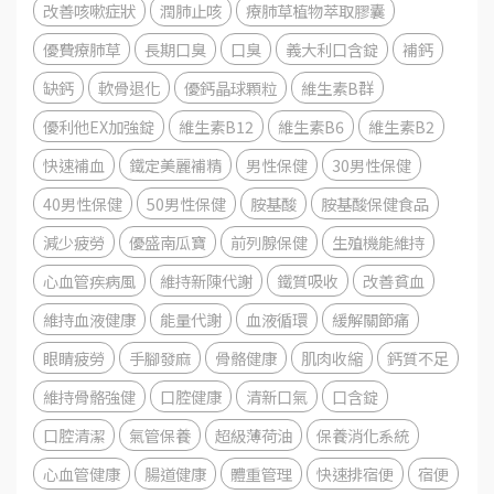
改善咳嗽症狀
潤肺止咳
療肺草植物萃取膠囊
優費療肺草
長期口臭
口臭
義大利口含錠
補鈣
缺鈣
軟骨退化
優鈣晶球顆粒
維生素B群
優利他EX加強錠
維生素B12
維生素B6
維生素B2
快速補血
鐵定美麗補精
男性保健
30男性保健
40男性保健
50男性保健
胺基酸
胺基酸保健食品
減少疲勞
優盛南瓜寶
前列腺保健
生殖機能維持
心血管疾病風
維持新陳代謝
鐵質吸收
改善貧血
維持血液健康
能量代謝
血液循環
緩解關節痛
眼睛疲勞
手腳發麻
骨骼健康
肌肉收縮
鈣質不足
維持骨骼強健
口腔健康
清新口氣
口含錠
口腔清潔
氣管保養
超級薄荷油
保養消化系統
心血管健康
腸道健康
體重管理
快速排宿便
宿便