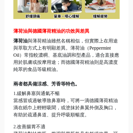
薄荷油與德國薄荷精油的功效與差異
薄荷油
與薄荷精油雖然名稱相似，但實際上在用途
與萃取方式上有明顯差異。薄荷油
（
Peppermint
Oil
）常指較濃稠、基底油調和型產品，適合直接應
用於肌膚或按摩用途；而德國薄荷精油則是高濃度
純萃的食品等級精油。
兩者都具備涼感、芳香等特色。
1.緩解鼻塞與通氣不暢
當感冒或過敏導致鼻塞時，可將一滴德國薄荷精油
滴在紙巾上輕輕吸聞，或塗抹於鼻翼外側及胸口，
有助於疏通鼻道、提升呼吸順暢度。
2.改善腸胃不適