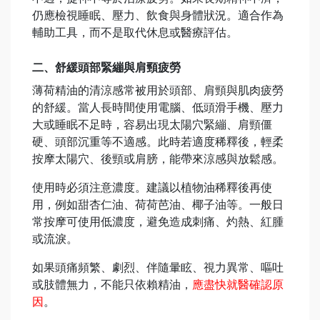
仍應檢視睡眠、壓力、飲食與身體狀況。適合作為
輔助工具，而不是取代休息或醫療評估。
二、舒緩頭部緊繃與肩頸疲勞
薄荷精油的清涼感常被用於頭部、肩頸與肌肉疲勞
的舒緩。當人長時間使用電腦、低頭滑手機、壓力
大或睡眠不足時，容易出現太陽穴緊繃、肩頸僵
硬、頭部沉重等不適感。此時若適度稀釋後，輕柔
按摩太陽穴、後頸或肩膀，能帶來涼感與放鬆感。
使用時必須注意濃度。建議以植物油稀釋後再使
用，例如甜杏仁油、荷荷芭油、椰子油等。一般日
常按摩可使用低濃度，避免造成刺痛、灼熱、紅腫
或流淚。
如果頭痛頻繁、劇烈、伴隨暈眩、視力異常、嘔吐
或肢體無力，不能只依賴精油，
應盡快就醫確認原
因
。