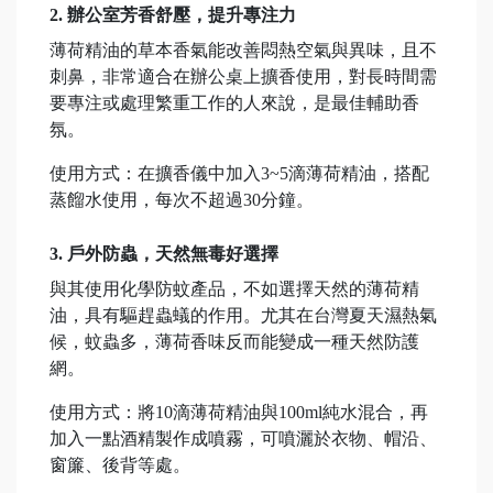
2. 辦公室芳香舒壓，提升專注力
薄荷精油的草本香氣能改善悶熱空氣與異味，且不
刺鼻，非常適合在辦公桌上擴香使用，對長時間需
要專注或處理繁重工作的人來說，是最佳輔助香
氛。
使用方式：在擴香儀中加入3~5滴薄荷精油，搭配
蒸餾水使用，每次不超過30分鐘。
3. 戶外防蟲，天然無毒好選擇
與其使用化學防蚊產品，不如選擇天然的薄荷精
油，具有驅趕蟲蟻的作用。尤其在台灣夏天濕熱氣
候，蚊蟲多，薄荷香味反而能變成一種天然防護
網。
使用方式：將10滴薄荷精油與100ml純水混合，再
加入一點酒精製作成噴霧，可噴灑於衣物、帽沿、
窗簾、後背等處。