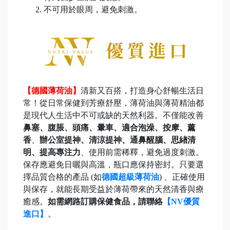
不可用於眼周，避免刺激。
【德國薄荷油】
清新又百搭，打造身心舒暢生活日
常！從日常保健到芳療舒壓，薄荷油與薄荷精油都
是現代人生活中不可或缺的天然利器。不僅能改善
鼻塞、腹脹、頭痛、暈車、適合泡澡、按摩、薰
香
、
辦公室提神、清涼提神、通鼻醒腦、思緖清
明、提高專注力
、使用前需稀釋，避免過度刺激。
保存應避免日曬與高溫，瓶口應保持密封。只要選
擇品質合格的產品 (如
德國超級薄荷油
) 、正確使用
與保存，就能長期受益於薄荷帶來的天然清香與療
癒感。
如需網路訂購保健食品，請聯絡
【NV優質
進口】
。