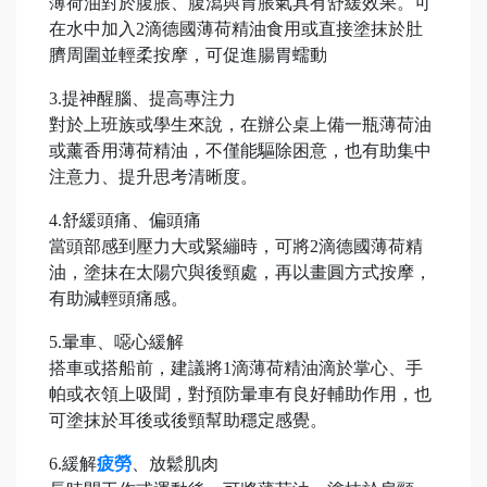
薄荷油對於腹脹、腹瀉與胃脹氣具有舒緩效果。可
在水中加入2滴德國薄荷精油食用或直接塗抹於肚
臍周圍並輕柔按摩，可促進腸胃蠕動
3.提神醒腦、提高專注力
對於上班族或學生來說，在辦公桌上備一瓶薄荷油
或薰香用薄荷精油，不僅能驅除困意，也有助集中
注意力、提升思考清晰度。
4.舒緩頭痛、偏頭痛
當頭部感到壓力大或緊繃時，可將2滴德國薄荷精
油，塗抹在太陽穴與後頸處，再以畫圓方式按摩，
有助減輕頭痛感。
5.暈車、噁心緩解
搭車或搭船前，建議將1滴薄荷精油滴於掌心、手
帕或衣領上吸聞，對預防暈車有良好輔助作用，也
可塗抹於耳後或後頸幫助穩定感覺。
6.緩解
疲勞
、放鬆肌肉