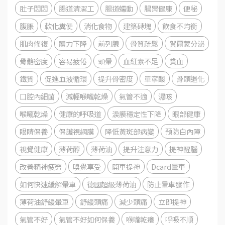
肚子悶悶
腸道清潔工
腸道蠕動
腸胃健康
便秘
腹脹
軟化糞便
消化食物
建築磚塊
飲食不均衡
肌肉修復
體力下降
前列腺
骨質疏鬆
賀爾蒙分泌
骨骼密度
容易疲倦
頭暈
血紅素不足
貧血
鐵質
促進血液循環
提升骨密度
單寧酸
骨頭退化
口腔內細菌
減輕喉嚨乾燥
氣管不適
濕咳
喉嚨乾燥
健康的呼吸道
淚膜穩定性下降
眼部健康
眼睛保養
保護視網膜
降低黃斑部病變
預防白內障
視覺健康
薄荷醇
薄荷油
提升注意力
提神醒腦
改善精神疲勞
嗅覺享受
開車提神
Dcard暈車
如何快速緩解暈車
德國超級薄荷油
防止暈車發作
薄荷油舒緩暈車
舒緩頭痛
減少頭痛
立即提神
氣管不好
氣管不好如何保養
喉嚨乾癢
呼吸不順