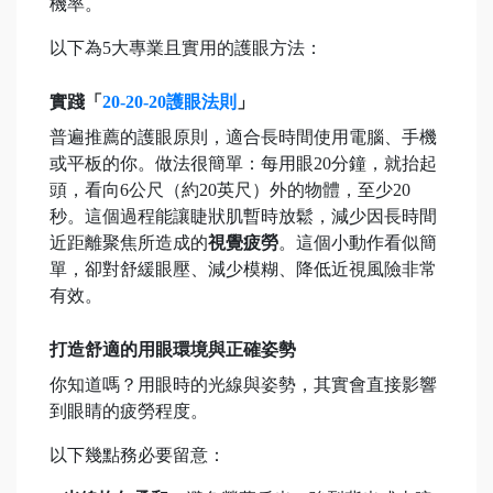
機率。
以下為5大專業且實用的護眼方法：
實踐「
20-20-20護眼法則
」
普遍推薦的護眼原則，適合長時間使用電腦、手機
或平板的你。做法很簡單：每用眼20分鐘，就抬起
頭，看向6公尺（約20英尺）外的物體，至少20
秒。這個過程能讓睫狀肌暫時放鬆，減少因長時間
近距離聚焦所造成的
視覺疲勞
。這個小動作看似簡
單，卻對舒緩眼壓、減少模糊、降低近視風險非常
有效。
打造舒適的用眼環境與正確姿勢
你知道嗎？用眼時的光線與姿勢，其實會直接影響
到眼睛的疲勞程度。
以下幾點務必要留意：