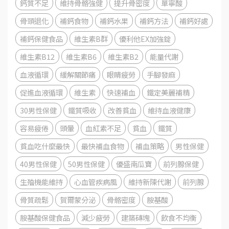
鈣質不足
維持骨骼強健
提升骨密度
單寧酸
骨頭退化
補鈣食物
補鈣水果
補鈣方法
補鈣好處
補鈣保健食品
維生素B群
優利他EX加強錠
維生素B12
維生素B6
維生素B2
能量代謝
血液循環
緩解關節痛
眼睛疲勞
手腳發麻
促進血液循環
維生素
快速補血
鐵定美麗補精
30男性保健
鐵質吸收
改善貧血
維持血液健康
容易疲倦
頭暈
血紅素不足
貧血
鐵質
貧血吃什麼最快
最快補血食物
補血策略
男性保健
40男性保健
50男性保健
優盛南瓜寶
前列腺保健
生殖機能維持
心血管疾病風
維持新陳代謝
前列腺
骨質疏鬆
賀爾蒙分泌
骨骼密度
胺基酸
胺基酸保健食品
減少疲勞
建築磚塊
飲食不均衡