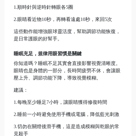
1.順時針與逆時針轉眼各5圈
2.眼睛看近物10秒，再轉看遠處10秒，來回5次
這些動作能增強眼球靈活度，幫助調節功能恢復，
是日常護眼的好幫手。
睡眠充足，規律用眼習慣是關鍵
你知道嗎？睡眠不足其實會直接影響視覺清晰度。
眼睛也是身體的一部分，長時間疲勞不休，會讓眼
壓上升、調節功能下降，導致視覺模糊。
建議：
1.每晚至少睡足7小時，讓眼睛獲得修復時間
2.睡前一小時避免使用手機或電腦，降低藍光刺激
3.切勿在關燈後滑手機，這是造成模糊與乾眼的常
見殺手