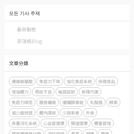
모든 기사 주제
最新動態
部落格Blog
文章分類
優補胺基酸
免疫力下降
強化免疫系統
保健食品
增強體力
吸收不良
敏感症狀
新陳代謝
免疫力降低
膳食纖維
優纖酵素錠
乳酸菌
酵素
減少疲勞感
體內環保
少蔬果者
外食
保養消化系統
心血管健康
腸道健康
體重管理
膳食纖維是什麼
消除疲勞
鼻塞
頭痛
暈車