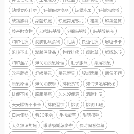
缺鐵要吃什麼
缺鐵保健食品
缺鐵水果
缺鐵怎麼辦
缺鐵族群
身體缺鐵
缺鐵常見徵兆
補鐵
缺鐵體質
胺基酸食物
20種胺基酸
9種胺基酸
胺基酸補充
潤肺化痰
潤肺化痰食物
化痰
快速化痰
喉嚨卡卡
乾咳不止
潤肺保健品
物理排痰
療肺草
喉嚨乾咳
潤肺產品
薄荷油脹氣原理
肚子脹氣
緩解脹氣
改善腸道
舒緩脹氣
脹氣體質
腹部悶脹
脹氣不適
脹氣原理
薄荷油按摩
排便食物
如何快速解便秘
排便不順
腹脹脹痛
久久沒便意
清腸利便
天天順暢不卡卡
排便習慣
排便
排便困難
日常便秘
看3C電腦
手機螢幕
眼睛模糊
太久無法對焦
眼睛模糊怎麼辦
長時間看螢幕