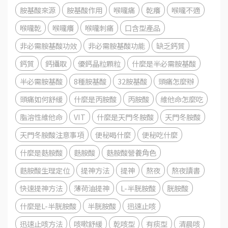
胺基酸來源
胺基酸作用
喉嚨痛
乾癢
喉嚨不適
喉嚨乾
喉嚨癢
喉嚨刺痛
口含型產品
非必需胺基酸功效
非必需胺基酸功能
缺乏鈣質
鈣質
鈣攝取
優鈣晶粒顆粒
什麼是半必需胺基酸
半必需胺基酸
8種胺基酸
32胺基酸
頭痛怎麼辦
頭痛如何舒緩
什麼是丙胺酸
丙胺酸
維他命怎麼吃
脂溶性維他命
VIT
什麼是天門冬胺酸
天門冬胺酸
天門冬胺酸注意事項
便秘喝什麼
便秘吃什麼
什麼是麩胺酸
麩胺酸
麩胺酸營養角色
麩胺酸生理定位
提神方法
提神
熬夜
熬夜讀書
快速提神方法
薄荷油提神
L-半胱胺酸
胱胺酸
什麼是L-半胱胺酸
半胱胺酸
迅速止咳
迅速止咳方法
咳嗽舒緩
乾咳型
有痰型
清晨咳