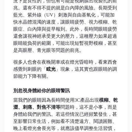
況下是良性的，但也有可能是視網膜出現裂孔的前
兆。還有不得不提的就是白內障的風險。長期受到
藍光、紫外線（UV）刺激與自由基氧化，可能加
快水晶體混濁的速度，讓眼睛疲勞、視力模糊、乾
眼症、白內障與提早報到。此外，長時間眼睛疲勞
還會讓視神經承受更大的壓力，這種壓力如果超過
眼睛能負荷的範圍，可能出現短暫視野模糊，甚至
是高眼壓、青光眼等問題的前兆。
很多人也會在夜晚開車或在燈光昏暗時，看東西會
感覺到刺眼的「
眩光
」現象，這其實也跟眼睛的調
節能力下降有關。
別忽視身體給你的眼睛警訊
當我們的眼睛因為長時間使用3C產品出現
模糊、乾
澀、刺痛、對焦不清等
問題時，這不是小事，而是
身體給我們的警訊。若這些情況已經頻繁發生，甚
至影響日常生活，例如看不清楚遠方、閱讀困難、
晚上看燈光會畏光等，就應該儘早調整生活習慣，