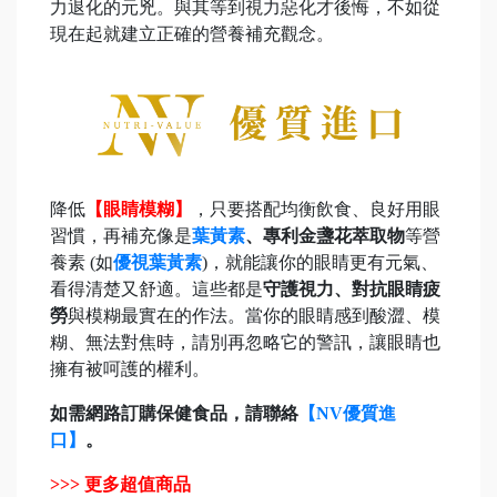
力退化的元兇。與其等到視力惡化才後悔，不如從
現在起就建立正確的營養補充觀念。
降低
【眼睛模糊】
，只要搭配均衡飲食、良好用眼
習慣，再補充像是
葉黃素
、專利金盞花萃取物
等營
養素 (如
優視葉黃素
)，就能讓你的眼睛更有元氣、
看得清楚又舒適。這些都是
守護視力、對抗眼睛疲
勞
與模糊最實在的作法。當你的眼睛感到酸澀、模
糊、無法對焦時，請別再忽略它的警訊，讓眼睛也
擁有被呵護的權利。
如需網路訂購保健食品，請聯絡
【NV優質進
口】
。
>>> 更多超值商品