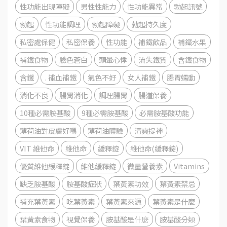
性功能出現障礙
男性性能力
性功能異常
勃起訊號
勃起
性功能調理
勃起障礙
勃起持久度
私密處保健
私密保養
性功能
補鐵飲品
補鐵水果
補鐵食物
臉色蒼白
頭暈心悸
流失鐵質
含鐵食物
含鐵
. 補血補鐵
氣色不好
女人補鐵
腸胃蠕動
消化不良
腸胃消化
調理腸胃
腸道保養
10種必需胺基酸
9種必需胺基酸
必需胺基酸功能
薄荷油對皮膚好嗎
薄荷油體驗
清爽提神
VIT 維他命
維他命
緩釋錠
維他命(緩釋錠)
優質維他緩釋錠
維他緩釋錠
微量營養素
Vitamins
缺乏胺基酸
胺基酸症狀
葉黃素功效
葉黃素禁忌
補充葉黃素
吃葉黃素
葉黃素來源
葉黃素是什麼
葉黃素食物
視覺保養
胺基酸是什麼
胺基酸分類