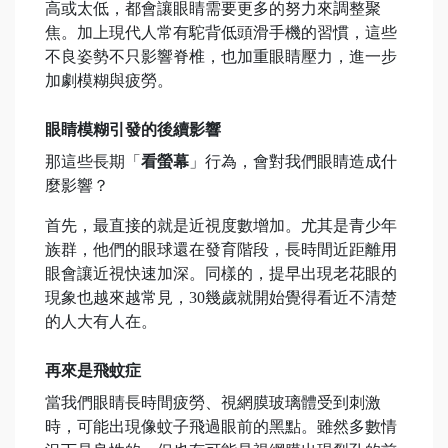
高或太低，都會讓眼睛需要更多的努力來調整聚
焦。加上現代人常有駝背低頭滑手機的習慣，這些
不良姿勢不只影響脊椎，也加重眼睛壓力，進一步
加劇模糊與疲勞。
眼睛模糊引發的後續影響
那這些長期「
看螢幕
」行為，會對我們眼睛造成什
麼影響？
首先，最直接的就是近視度數增加。尤其是青少年
族群，他們的眼球還在發育階段，長時間近距離用
眼會讓近視快速加深。同樣的，提早出現老花眼的
現象也越來越常見，30幾歲就開始覺得看近不清楚
的人大有人在。
再來是飛蚊症
當我們眼睛長時間疲勞、視網膜玻璃體受到刺激
時，可能出現像蚊子飛過眼前的黑點。雖然多數情