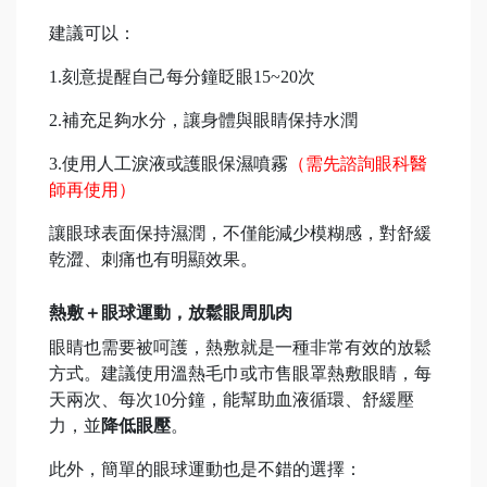
建議可以：
1.刻意提醒自己每分鐘眨眼15~20次
2.補充足夠水分，讓身體與眼睛保持水潤
3.使用人工淚液或護眼保濕噴霧
（需先諮詢眼科醫
師再使用）
讓眼球表面保持濕潤，不僅能減少模糊感，對舒緩
乾澀、刺痛也有明顯效果。
熱敷＋眼球運動，放鬆眼周肌肉
眼睛也需要被呵護，熱敷就是一種非常有效的放鬆
方式。建議使用溫熱毛巾或市售眼罩熱敷眼睛，每
天兩次、每次10分鐘，能幫助血液循環、舒緩壓
力，並
降低眼壓
。
此外，簡單的眼球運動也是不錯的選擇：