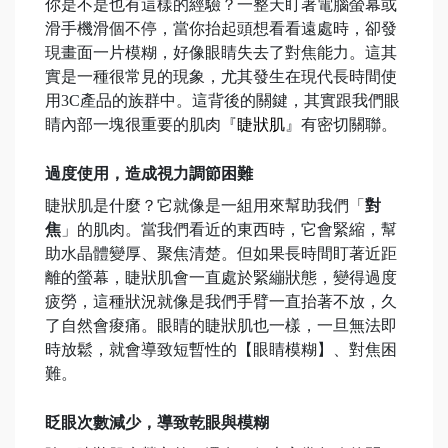
你是不是也有這樣的經驗？一整天盯著電腦螢幕或
滑手機滑個不停，當你抬起頭想看看遠處時，卻發
現畫面一片模糊，好像眼睛失去了對焦能力。這其
實是一種很常見的現象，尤其發生在現代長時間使
用3C產品的族群中。這背後的關鍵，其實跟我們眼
睛內部一塊很重要的肌肉『
睫狀肌
』有密切關聯。
過度使用，造成視力調節困難
睫狀肌是什麼？它就像是一組用來幫助我們「
對
焦
」的肌肉。當我們看近的東西時，它會緊縮，幫
助水晶體變厚、聚焦清楚。但如果長時間盯著近距
離的螢幕，睫狀肌會一直處於緊繃狀態，變得過度
疲勞，這種狀況就像是我們手臂一直抬著不放，久
了自然會痠痛。眼睛的睫狀肌也一樣，一旦無法即
時放鬆，就會導致短暫性的【眼睛模糊】、對焦困
難。
眨眼次數減少，導致乾眼與模糊