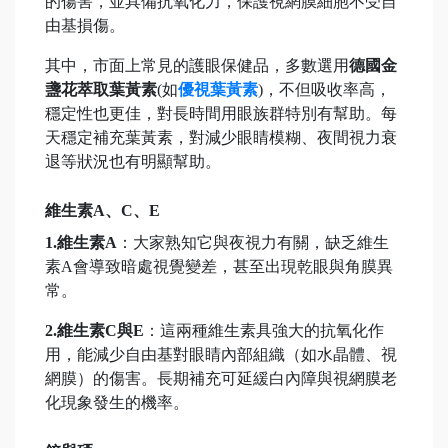
的傷害，並具備抗氧化力，保護視網膜細胞不受自
由基損傷。
其中，市面上常見的護眼保健品，多數選用
德國金
盞花萃取葉黃素
(如
優視葉黃素
)，不但吸收率高，
穩定性也更佳，對長時間用眼族群特別有幫助。每
天穩定補充葉黃素，對減少眼睛模糊、夜間視力衰
退等狀況也有明顯幫助。
維生素A、C、E
1.維生素A
：大家熟知它與夜視力有關，缺乏維生
素A會導致暗處視覺變差，甚至出現乾眼與角膜異
常。
2.維生素C與E
：這兩種維生素具強大的抗氧化作
用，能減少自由基對眼睛內部組織（如水晶體、視
網膜）的傷害。長期補充可延緩白內障與視網膜老
化現象發生的機率。