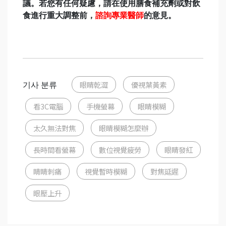
議。若您有任何疑慮，請在使用膳食補充劑或對飲
食進行重大調整前，
諮詢專業醫師
的意見。
기사 분류
眼睛乾澀
優視葉黃素
看3C電腦
手機螢幕
眼睛模糊
太久無法對焦
眼睛模糊怎麼辦
長時間看螢幕
數位視覺疲勞
眼睛發紅
睛睛刺痛
視覺暫時模糊
對焦延遲
眼壓上升