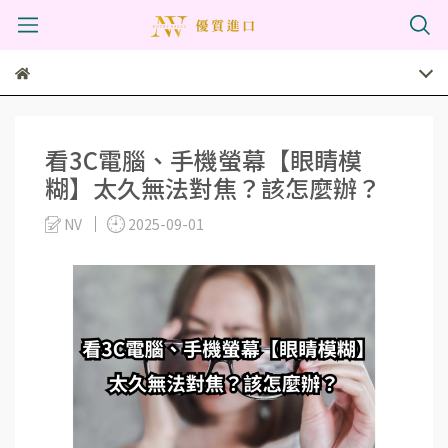
看3C電腦、手機螢幕【眼睛模
糊】太久無法對焦？該怎麼辦？
NV
2025-09-01