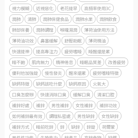
視力模糊
近視惡化
老花提早
高頻率使用3C
潤肺
清肺
潤肺保健食品
潤肺水果
潤肺飲食
肺部保養
潤肺調理
喉嚨濕潤
薄荷油使用方法
薄荷油功效
鼻塞緩解
舒壓助眠
薄荷精油
快速提神
提高專注力
疲勞嗜睡
睡醒還是累
睡不飽
肌肉無力
精神倦怠
睡眠品質差
改善疲勞
優利他加強錠
慢性發炎
醒來還累
疲勞嗜睡特徵
缺鈣特徵
缺鈣該吃什麼
缺鈣原因
火氣大
口臭怎麼辦
快速消除口臭
緩解口臭
清潔口腔
補鋅好處
補鋅
男性補鋅
女性補鋅
補鋅功效
如何補鋅最有效
調理私密處
男性缺鋅
女性缺鋅
補鋅方式
睡前吃鋅
鋅
缺鋅
鋅錠
荷爾蒙
男性性功能
生殖能力
鋅產品
高鋅食物
缺鐵