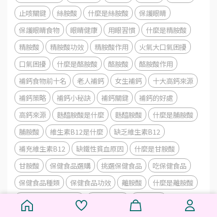
止咳關鍵
絲胺酸
什麼是絲胺酸
保護眼睛
保護眼睛食物
眼睛健康
用眼習慣
什麼是精胺酸
精胺酸
精胺酸功效
精胺酸作用
火氣大口氣困擾
口氣困擾
什麼是酪胺酸
酪胺酸
酪胺酸作用
補鈣食物前十名
老人補鈣
女生補鈣
十大高鈣來源
補鈣策略
補鈣小秘訣
補鈣關鍵
補鈣的好處
高鈣來源
麩醯胺酸是什麼
麩醯胺酸
什麼是脯胺酸
脯胺酸
維生素B12是什麼
缺乏維生素B12
補充維生素B12
缺鐵性貧血原因
什麼是甘胺酸
甘胺酸
保健食品選購
挑選保健食品
吃保健食品
保健食品種類
保健食品功效
離胺酸
什麼是離胺酸
發泡錠可以直接吃嗎
發泡錠功效
甲硫胺酸
什麼是甲硫胺酸
甲硫胺酸功效
甲硫胺酸作用