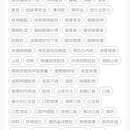
薰香
超級薄荷油
薄荷醇
薄荷油
提升注意力
提神醒腦
改善精神疲勞
嗅覺享受
開車提神
眼睛乾澀
需點眼藥水嗎
葉黃素
優視葉黃素
乾眼症
淚膜穩定性下降
眼部健康
眼睛保養
保護視網膜
降低黃斑部病變
預防白內障
視覺健康
止咳
咳嗽
喉嚨經常乾咳
改善咳嗽症狀
潤肺止咳
療肺草植物萃取膠囊
優費療肺草
氣管保養
減輕喉嚨乾燥
氣管不適
濕咳
喉嚨乾燥
健康的呼吸道
乾咳
止咳方法
長期口臭
口臭
義大利口含錠
口腔健康
清新口氣
口含錠
口腔清潔
口腔內細菌
改善口臭
解決口臭
補鈣
缺鈣
軟骨退化
優鈣晶球顆粒
骨骼健康
肌肉收縮