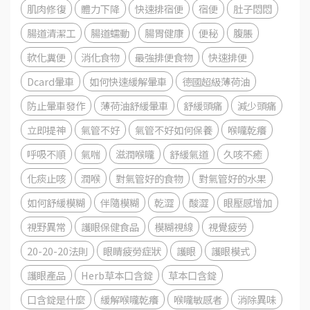
肌肉修復
體力下降
快速排宿便
宿便
肚子悶悶
腸道清潔工
腸道蠕動
腸胃健康
便秘
腹脹
軟化糞便
消化食物
最強排便食物
快速排便
Dcard暈車
如何快速緩解暈車
德國超級薄荷油
防止暈車發作
薄荷油舒緩暈車
舒緩頭痛
減少頭痛
立即提神
氣管不好
氣管不好如何保養
喉嚨乾癢
呼吸不順
氣喘
滋潤喉嚨
舒緩氣道
久咳不癒
化痰止咳
潤喉
對氣管好的食物
對氣管好的水果
如何舒緩模糊
伴隨模糊
乾澀
酸澀
眼壓感增加
視野異常
護眼保健食品
模糊視線
視覺疲勞
20-20-20法則
眼睛疲勞症狀
護眼
護眼模式
護眼產品
Herb草本口含錠
草本口含錠
口含錠是什麼
緩解喉嚨乾癢
喉嚨敏感者
消除異味