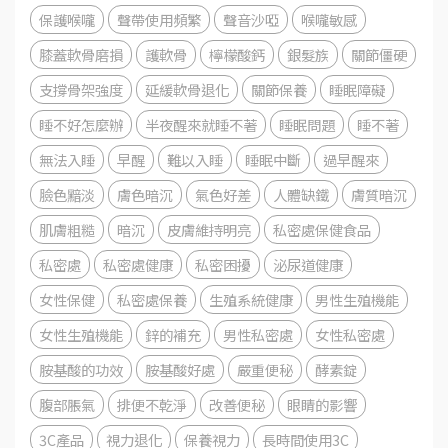
保護喉嚨
聲帶使用頻繁
聲音沙啞
喉嚨敏感
膝蓋軟骨磨損
護軟骨
檸檬酸鈣
銀髮族
關節僵硬
支撐骨架強度
延緩軟骨退化
關節保養
睡眠障礙
睡不好怎麼辦
半夜醒來就睡不著
睡眠問題
睡不著
無法入睡
早醒
難以入睡
睡眠中斷
過早醒來
臉色黯淡
膚色暗沉
氣色好差
人體缺鐵
膚質暗沉
肌膚粗糙
暗沉
皮膚維持明亮
私密處保健食品
私密處
私密處健康
私密困擾
泌尿道健康
女性保健
私密處保養
生殖系統健康
男性生殖機能
女性生殖機能
鋅的補充
男性私密處
女性私密處
胺基酸的功效
胺基酸好處
嚴重便秘
酵素錠
腹部脹氣
排便不乾淨
改善便秘
眼睛的影響
3C產品
視力退化
保養視力
長時間使用3C