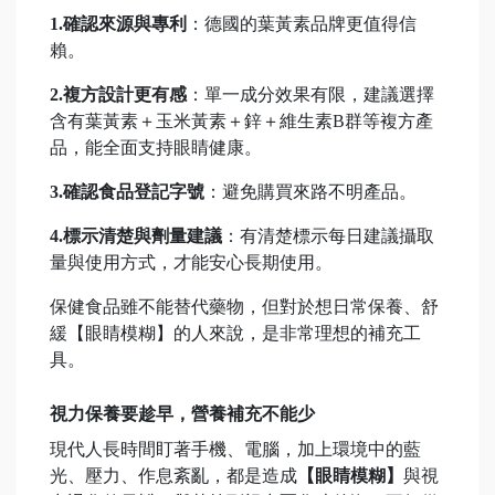
1.確認來源與專利
：德國的葉黃素品牌更值得信
賴。
2.複方設計更有感
：單一成分效果有限，建議選擇
含有葉黃素＋玉米黃素＋鋅＋維生素B群等複方產
品，能全面支持眼睛健康。
3.確認食品登記字號
：避免購買來路不明產品。
4.標示清楚與劑量建議
：有清楚標示每日建議攝取
量與使用方式，才能安心長期使用。
保健食品雖不能替代藥物，但對於想日常保養、舒
緩【眼睛模糊】的人來說，是非常理想的補充工
具。
視力保養要趁早，營養補充不能少
現代人長時間盯著手機、電腦，加上環境中的藍
光、壓力、作息紊亂，都是造成
【眼睛模糊】
與視