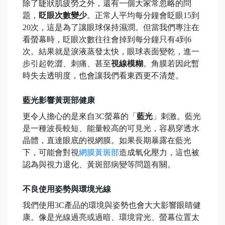
除了睫狀肌疲勞之外，還有一個大家常忽略的問
題，
眨眼次數變少
。正常人平均每分鐘會眨眼15到
20次，這是為了讓眼球保持濕潤。但當我們專注在
看螢幕時，眨眼次數往往會掉到每分鐘只有4到6
次。結果就是淚液蒸發太快，眼球表面變乾，進一
步引起乾澀、刺痛、甚至
視線模糊
。角膜若因此暫
時失去透明度，也會讓我們看東西更不清楚。
藍光影響黃斑部健康
更令人擔心的是來自3C螢幕的「
藍光
」刺激。藍光
是一種波長較短、能量較高的可見光，容易穿透水
晶體，直達眼底的視網膜。如果長期暴露在藍光
下，可能會對視
網膜黃斑部
造成氧化壓力，這也被
認為與視力退化、黃斑部病變等問題有關。
不良使用姿勢與環境光線
我們使用3C產品的環境與姿勢也會大大影響眼睛健
康。像是光線過亮或過暗、環境背光、螢幕位置太