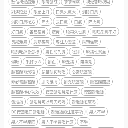
數位視覺疲勞
眼睛發紅
睛睛刺痛
視覺暫時模糊
對焦延遲
眼壓上升
口臭火氣大
消除口臭
消除口臭秘方
降火
去口氣
口氣
降火氣
好口氣
容易疲勞
疲勞
睡再久也累
睡眠品質不好
長期勞累
肩頸痠痛
專注力變差
肩頸僵硬
睡前吃鋅會怎樣
男性前列腺
吃鋅
缺鐵性貧血
暈眩
手腳冰冷
補血
缺乏鐵
阻鐵劑
胺基酸有幾種
胺基酸何時吃
必需胺基酸
非必需胺基酸
肌肉維持
補充胺基酸
胺基酸關鍵
胺基酸核心功效
德國發泡錠是什麼
德國發泡錠
發泡錠
發泡錠可以每天喝嗎
發泡錠怎麼喝
DE德國進口發泡錠
發泡錠的注意事項
男人不舉
男人不舉原因
男人不舉要吃什麼
不舉