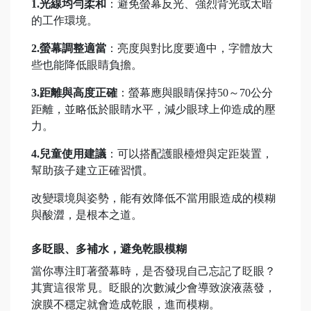
1.光線均勻柔和
：避免螢幕反光、強烈背光或太暗
的工作環境。
2.螢幕調整適當
：亮度與對比度要適中，字體放大
些也能降低眼睛負擔。
3.距離與高度正確
：螢幕應與眼睛保持50～70公分
距離，並略低於眼睛水平，減少眼球上仰造成的壓
力。
4.兒童使用建議
：可以搭配護眼檯燈與定距裝置，
幫助孩子建立正確習慣。
改變環境與姿勢，能有效降低不當用眼造成的模糊
與酸澀，是根本之道。
多眨眼、多補水，避免乾眼模糊
當你專注盯著螢幕時，是否發現自己忘記了眨眼？
其實這很常見。眨眼的次數減少會導致淚液蒸發，
淚膜不穩定就會造成乾眼，進而模糊。