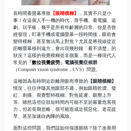
長時間看螢幕導致
【眼睛模糊】
，其實不只是小
事！在這個人手一機的時代，滑手機、看電腦、追
劇、玩平板，幾乎是所有年齡層的日常。你是否曾
經發現，盯著手機或電腦螢幕一段時間後，眼前會
變得模糊，甚至無法馬上對焦？尤其是將視線從近
距離螢幕移到遠方，會出現幾秒鐘「看不清楚」的
狀況？這樣的視覺模糊並非個案，而是一種現代人
常見的
「
數位視覺疲勞
」電腦視覺症候群
（Computer vision syndrome，CVS）問題。
這種因為長時間近距離用眼而導致的
【眼睛模糊】
情況，往往伴隨其他眼部不適，例如眼睛乾澀、發
紅、刺痛、視覺暫時模糊、對焦延遲、眼壓上升
等。雖然這些症狀短時間內可能不至於嚴重危害視
力，但若長期忽略，很可能造成近視惡化、老花提
早、甚至加速
白內障
的風險。
面對這些問題，我們該如何保護眼睛？除了改善用